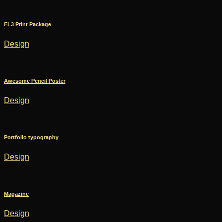
FL3 Print Package
Design
Awesome Pencil Poster
Design
Portfolio typography
Design
Magazine
Design