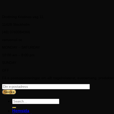
Drottning Kristinas vag 11,
11428 Stockholm
(46) 0760084366
venusnail.se
MONDAY – SATURDAY
10:00 am – 8:00 pm
SUNDAY
OFF
Få e-postuppdateringar om allt nagelrelaterat, evenemang, produkter 
Search
for:
Hemsida