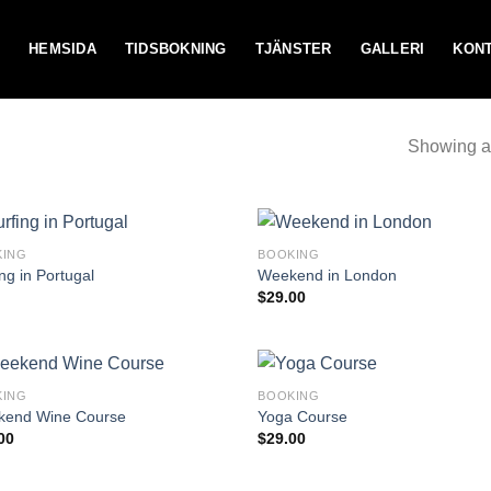
HEMSIDA
TIDSBOKNING
TJÄNSTER
GALLERI
KON
Showing al
KING
BOOKING
ng in Portugal
Weekend in London
$
29.00
KING
BOOKING
end Wine Course
Yoga Course
00
$
29.00