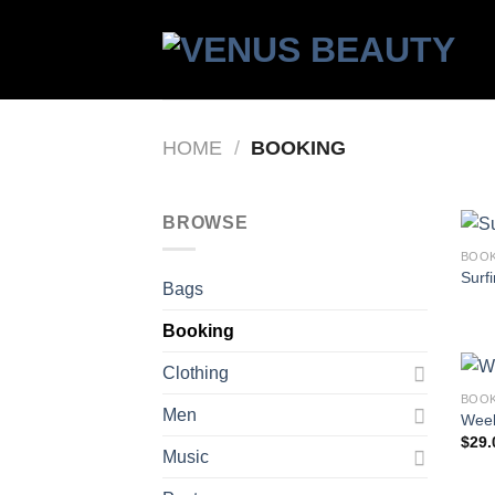
Skip
to
content
HOME
/
BOOKING
BROWSE
BOO
Surfi
Bags
Booking
Clothing
BOO
Men
Week
$
29.
Music