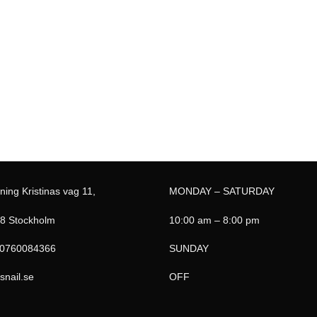
ning Kristinas vag 11,
MONDAY – SATURDAY
8 Stockholm
10:00 am – 8:00 pm
 0760084366
SUNDAY
snail.se
OFF