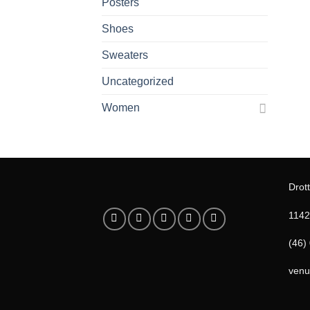
Posters
Shoes
Sweaters
Uncategorized
Women
Drott
1142
(46)
venu