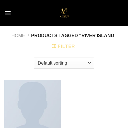
Skip
to
content
HOME
/
PRODUCTS TAGGED “RIVER ISLAND”
FILTER