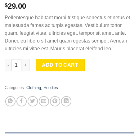
Rated
5
29.00
$
4.00
out
of 5
Pellentesque habitant morbi tristique senectus et netus et
based on
customer
malesuada fames ac turpis egestas. Vestibulum tortor
ratings
quam, feugiat vitae, ultricies eget, tempor sit amet, ante.
Donec eu libero sit amet quam egestas semper. Aenean
ultricies mi vitae est. Mauris placerat eleifend leo.
Ninja Silhouette quantity
ADD TO CART
Categories:
Clothing
,
Hoodies
DESCRIPTION